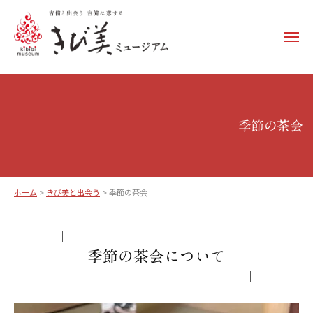
コ
ン
メ
テ
ニ
ュ
ン
き
ー
ツ
び
へ
美
ス
季節の茶会
ミ
キ
ュ
ッ
ー
プ
ジ
ホーム
>
きび美と出会う
>
季節の茶会
ア
季
ム
節
–
季節の茶会について
k
の
i
茶
b