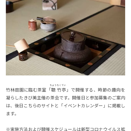
会
i
b
2022
年
i
9
m
月
u
26
日
s
by
e
user
u
m
–
ちょう
ちくてい
竹林庭園に臨む茶室「
聴
竹亭
」で開催する、時節の趣向を
凝らしたきび美主催の茶会です。開催日と参加募集のご案内
は、後日こちらのサイトと「イベントカレンダー」に掲載し
ます。
※実施方法および開催スケジュールは新型コロナウイルス拡