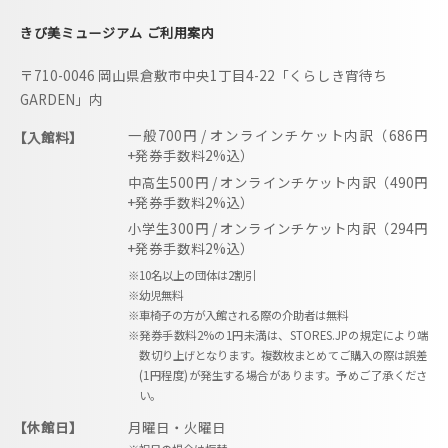
きび美ミュージアム ご利用案内
〒710-0046 岡山県倉敷市中央1丁目4-22「くらしき宵待ち
GARDEN」内
一般700円 / オンラインチケット内訳（686円
【入館料】
+発券手数料2%込）
中高生500円 / オンラインチケット内訳（490円
+発券手数料2%込）
小学生300円 / オンラインチケット内訳（294円
+発券手数料2%込）
※10名以上の団体は2割引
※幼児無料
※車椅子の方が入館される際の介助者は無料
※発券手数料2%の1円未満は、STORES.JPの規定により端
数切り上げとなります。複数枚まとめてご購入の際は誤差
(1円程度)が発生する場合があります。予めご了承くださ
い。
【休館日】
月曜日・火曜日