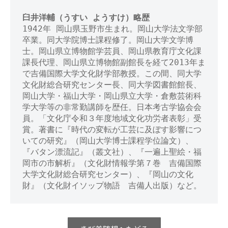
臼井洋輔（うすい ようすけ）略歴
1942年 岡山県玉野市生まれ。岡山大学法文学部
卒業。同大学院博士課程修了。岡山大学文学博
士。岡山県立博物館学芸員、岡山県教育庁文化課
課長代理、岡山県立博物館副館長を経て2013年ま
で吉備国際大学文化財学部教授。この間、同大学
文化財総合研究センター長、同大学図書館館長、
岡山大学・福山大学・岡山県立大学・倉敷芸術科
学大学等の非常勤講師を歴任。日本考古学協会会
員。「文化庁令和３年度地域文化功労者表彰」受
賞。著書に『時代の変転が工芸に及ぼす影響につ
いての研究』（岡山大学博士課程学位論文）、
『バタン漂流記』（叢文社）、『一遍上聖絵・福
岡市の市解析』（文化財情報学第７巻　吉備国際
大学文化財総合研究センター）、『岡山の文化
財』（文化財イソップ物語　吉備人出版）など。