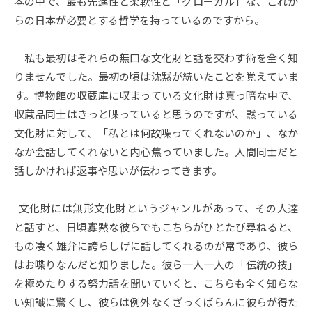
注
本の中で、最も先進性と柔軟性と「グローカル」な、これか
i
らの日本が必要とする哲学を持っているのですから。
ぐ
b
「き
i
私も最初はそれらの無口な文化財と話を交わす術を全く知
m
び
りませんでした。最初の頃は沈黙が続いたことを覚えていま
u
す。博物館の収蔵庫に収まっている文化財は真っ暗な中で、
美」
s
収蔵品同士はきっと喋っていると思うのですが、黙っている
の
e
文化財に対して、「私とは何故喋ってくれないのか」、なか
u
文
なか会話してくれないと内心焦っていました。人間同士だと
m
話しかければ返事や思いが伝わってきます。
化
–
講
文化財には無形文化財というジャンルがあって、その人達
座
と話すと、日頃寡黙な彼らでもこちらがひとたび尋ねると、
もの凄く雄弁に誇らしげに話してくれるのが常であり、彼ら
2023
はお喋りなんだと知りました。彼ら一人一人の「伝統の技」
年
を極めたりする努力話を聞いていくと、こちらも全く知らな
12
月
い知識に驚くし、彼らは例外なくざっくばらんに彼らが得た
26