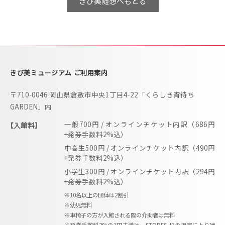
きび美随想へもどる
きび美ミュージアム ご利用案内
〒710-0046 岡山県倉敷市中央1丁目4-22「くらしき宵待ち
GARDEN」内
一般700円 / オンラインチケット内訳（686円
【入館料】
+発券手数料2%込）
中高生500円 / オンラインチケット内訳（490円
+発券手数料2%込）
小学生300円 / オンラインチケット内訳（294円
+発券手数料2%込）
※10名以上の団体は2割引
※幼児無料
※車椅子の方が入館される際の介助者は無料
※発券手数料2%の1円未満は、STORES.JPの規定により端