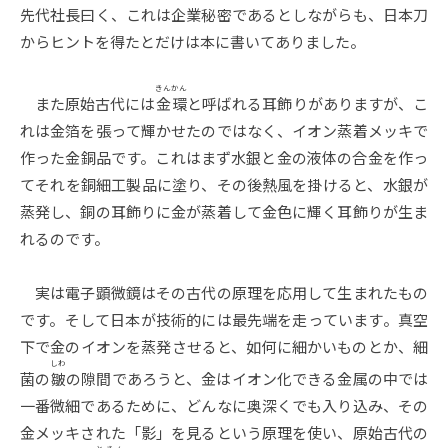
先代社長曰く、これは企業秘密であるとしながらも、日本刀
からヒントを得たとだけは本に書いてありました。
きんかん
また原始古代には
金環
と呼ばれる耳飾りがありますが、こ
れは金箔を張って輝かせたのではなく、イオン蒸着メッキで
作った金銅品です。これはまず水銀と金の液体の合金を作っ
てそれを銅細工製品に塗り、その後熱風を掛けると、水銀が
蒸発し、銅の耳飾りに金が蒸着して金色に輝く耳飾りが生ま
れるのです。
実は電子顕微鏡はその古代の原理を応用して生まれたもの
です。そして日本が技術的には最先端を走っています。真空
下で金のイオンを蒸発させると、如何に細かいものとか、細
しわ
菌の
皺
の隙間であろうと、金はイオン化できる金属の中では
一番微細であるために、どんなに奥深くでも入り込み、その
金メッキされた「影」を見るという原理を使い、原始古代の