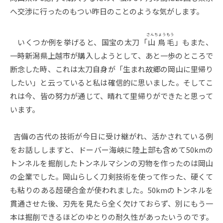
へ交渉に行ったのもつい昨日のことのような気がします。
さんちょう
もう
いくつか例を挙げると、国宝の太刀「
山鳥
毛
」もまた、
一時新潟県上越市が購入しようとして、あと一歩のところで
断念した時、これは太刀自身が「生まれ故郷の岡山に里帰り
したい」と云っていると私は確信的に思いました。そしてこ
れは今、皆の努力が通じて、晴れて里帰りができたと思って
います。
吉備の古代の技術が今日に受け継がれ、活かされている例
をお話ししますと、ドーバー海峡に陸上部も含めて50kmの
トンネルを掘削したトンネルマシンの刃物を作ったのは岡山
の企業でした。岡山らしく刀剣技術を使って作った、硬くて
も粘りのある超硬合金が使われました。50kmのトンネルを
貫通させた後、刃先を見たら全く欠けておらず、別にもう一
本は掘削できるほどのゆとりの耐久性があったいうのです。