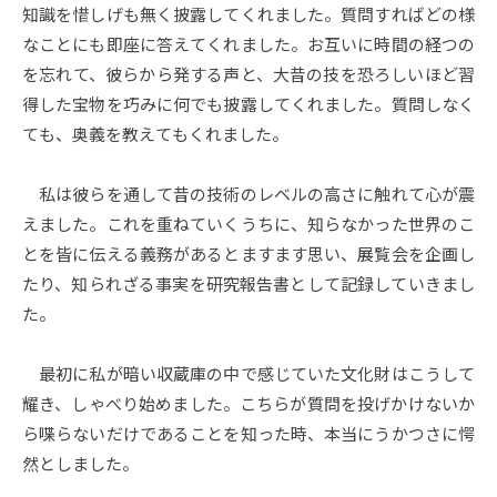
知識を惜しげも無く披露してくれました。質問すればどの様
日
by
なことにも即座に答えてくれました。お互いに時間の経つの
user
を忘れて、彼らから発する声と、大昔の技を恐ろしいほど習
得した宝物を巧みに何でも披露してくれました。質問しなく
ても、奥義を教えてもくれました。
私は彼らを通して昔の技術のレベルの高さに触れて心が震
えました。これを重ねていくうちに、知らなかった世界のこ
とを皆に伝える義務があるとますます思い、展覧会を企画し
たり、知られざる事実を研究報告書として記録していきまし
た。
最初に私が暗い収蔵庫の中で感じていた文化財はこうして
耀き、しゃべり始めました。こちらが質問を投げかけないか
ら喋らないだけであることを知った時、本当にうかつさに愕
然としました。