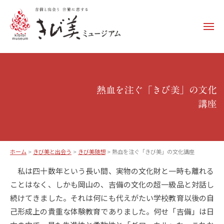
コ
ン
メ
テ
ニ
ュ
ン
き
ー
ツ
び
へ
美
ス
熱血を注ぐ「きび美」の文化
ミ
キ
講座
ュ
ッ
ー
プ
ジ
ア
ホーム
>
きび美と出会う
>
きび美随想
>
熱血を注ぐ「きび美」の文化講座
ム
熱
私は四十数年という長い間、実物の文化財と一時も離れる
–
ことはなく、しかも岡山の、吉備の文化の超一級品と対話し
血
k
続けてきました。それは何にも代えがたい学校教育以後の自
i
を
己形成上の貴重な体験教育でありました。何せ「吉備」は日
b