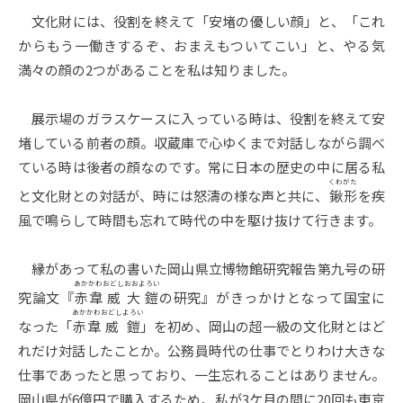
文化財には、役割を終えて「安堵の優しい顔」と、「これ
からもう一働きするぞ、おまえもついてこい」と、やる気
満々の顔の2つがあることを私は知りました。
展示場のガラスケースに入っている時は、役割を終えて安
堵している前者の顔。収蔵庫で心ゆくまで対話しながら調べ
ている時は後者の顔なのです。常に日本の歴史の中に居る私
くわがた
と文化財との対話が、時には怒濤の様な声と共に、
鍬形
を疾
風で鳴らして時間も忘れて時代の中を駆け抜けて行きます。
縁があって私の書いた岡山県立博物館研究報告第九号の研
あかかわ
おどし
おおよろい
究論文『
赤韋
威
大鎧
の研究』がきっかけとなって国宝に
あかかわ
おどし
よろい
なった「
赤韋
威
鎧
」を初め、岡山の超一級の文化財とはど
れだけ対話したことか。公務員時代の仕事でとりわけ大きな
仕事であったと思っており、一生忘れることはありません。
岡山県が6億円で購入するため、私が3ケ月の間に20回も東京