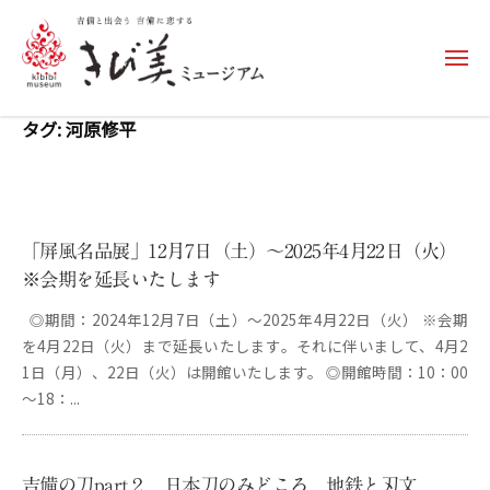
コ
ン
メ
テ
ニ
ュ
ン
き
ー
タグ:
河原修平
ツ
び
へ
美
ス
ミ
キ
ュ
ッ
「屏風名品展」12月7日（土）～2025年4月22日（火）
ー
プ
※会期を延長いたします
ジ
◎期間：2024年12月7日（土）～2025年4月22日（火） ※会期
ア
を4月22日（火）まで延長いたします。それに伴いまして、4月2
ム
1日（月）、22日（火）は開館いたします。 ◎開館時間：10：00
–
～18：...
k
i
b
吉備の刀part２ 日本刀のみどころ 地鉄と刃文