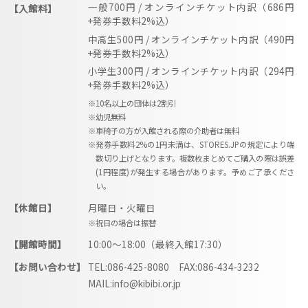
一般700円 / オンラインチケット内訳（686円
【入館料】
+発券手数料2%込）
中高生500円 / オンラインチケット内訳（490円
+発券手数料2%込）
小学生300円 / オンラインチケット内訳（294円
+発券手数料2%込）
※10名以上の団体は2割引
※幼児無料
※車椅子の方が入館される際の介助者は無料
※発券手数料2%の1円未満は、STORES.JPの規定により端
数切り上げとなります。複数枚まとめてご購入の際は誤差
(1円程度)が発生する場合があります。予めご了承くださ
い。
【休館日】
月曜日・火曜日
※祝日の場合は振替
【開館時間】
10:00〜18:00（最終入館17:30）
【お問い合わせ】
TEL:086-425-8080 FAX:086-434-3232
MAIL:info@kibibi.or.jp