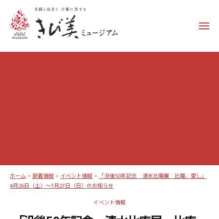
コ
ン
メ
テ
ニ
ュ
ン
き
ー
ツ
び
へ
美
ス
「没後50年記念 清水比庵
ミ
キ
展 比庵、愛し」4月26日
ュ
ッ
（土）～7月27日（日）のお知
ー
プ
らせ
ジ
ア
ム
–
ホーム
>
新着情報
>
イベント情報
>
「没後50年記念 清水比庵展 比庵、愛し」
k
4月26日（土）～7月27日（日）のお知らせ
i
イベント情報
b