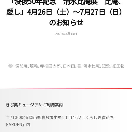
「没後50年記念 清水比庵展 比庵、
i
愛し」4月26日（土）～7月27日（日）
b
のお知らせ
i
m
2025年3月13日
b
u
y
更
s
新
e
用
u
備前焼
,
埴輪
,
寺松国太郎
,
日本画
,
書
,
清水比庵
,
短歌
,
細工物
m
–
きび美ミュージアム ご利用案内
〒710-0046 岡山県倉敷市中央1丁目4-22「くらしき宵待ち
GARDEN」内