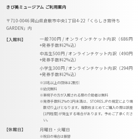
i
きび美ミュージアム ご利用案内
b
〒710-0046 岡山県倉敷市中央1丁目4-22「くらしき宵待ち
i
GARDEN」内
m
一般700円 / オンラインチケット内訳（686円
【入館料】
u
+発券手数料2%込）
s
中高生500円 / オンラインチケット内訳（490円
e
+発券手数料2%込）
u
小学生300円 / オンラインチケット内訳（294円
+発券手数料2%込）
m
※10名以上の団体は2割引
–
※幼児無料
※車椅子の方が入館される際の介助者は無料
※発券手数料2%の1円未満は、STORES.JPの規定により端
数切り上げとなります。複数枚まとめてご購入の際は誤差
(1円程度)が発生する場合があります。予めご了承くださ
い。
【休館日】
月曜日・火曜日
※祝日の場合は振替