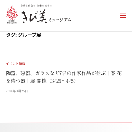
コ
ン
メ
テ
ニ
ュ
ン
き
ー
タグ:
グループ展
ツ
び
へ
美
ス
ミ
キ
ュ
イベント情報
ッ
ー
陶器、磁器、ガラスなど7名の作家作品が並ぶ「春 花
プ
ジ
を待つ器」展 開催（3/25～4/5）
ア
2026年3月25日
b
ム
y
更
–
新
k
用
i
b