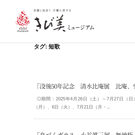
コ
ン
テ
ン
き
ツ
び
タグ:
短歌
へ
美
ス
ミ
キ
ュ
ッ
プ
ー
「没後50年記念 清水比庵展 比庵、愛
ジ
◎期間：2025年4月26日（土）～7月27日（日
ア
（月）、6日（火）、7月21日（月・...
ム
–