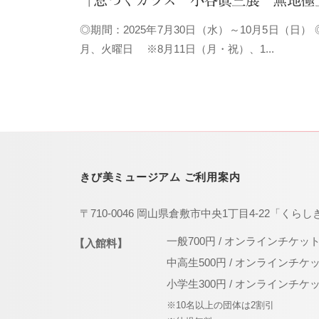
「息づくガラス 小谷眞三展 無地極上
k
i
◎期間：2025年7月30日（水）～10月5日（日）
b
月、火曜日 ※8月11日（月・祝）、1...
i
b
i
m
u
きび美ミュージアム ご利用案内
s
e
〒710-0046 岡山県倉敷市中央1丁目4-22「くらし
u
一般700円 / オンラインチケッ
【入館料】
m
中高生500円 / オンラインチケ
–
小学生300円 / オンラインチケ
※10名以上の団体は2割引