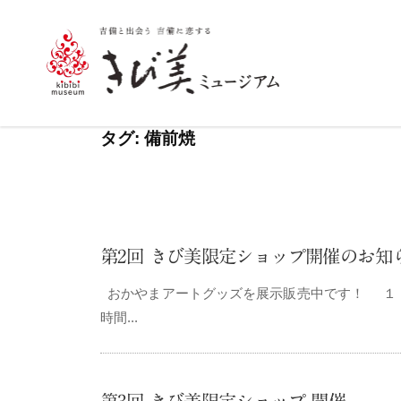
コ
ン
テ
ン
き
ツ
び
タグ:
備前焼
へ
美
ス
ミ
キ
ュ
ッ
プ
ー
第2回 きび美限定ショップ開催のお知
ジ
おかやまアートグッズを展示販売中です！ １．開
ア
時間...
ム
–