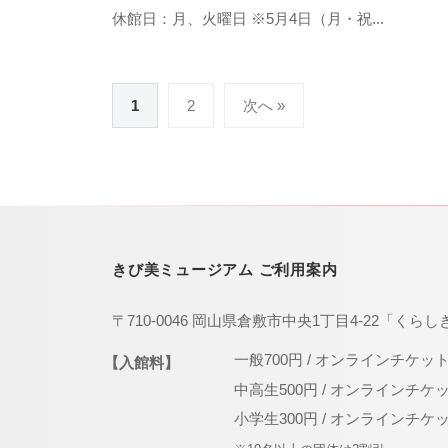
休館日：月、火曜日 ※5月4日（月・祝...
投
1
2
次へ »
稿
の
ペ
ー
ジ
きび美ミュージアム ご利用案内
送
〒710-0046 岡山県倉敷市中央1丁目4-22「くらし
り
一般700円 / オンラインチケッ
【入館料】
中高生500円 / オンラインチケ
小学生300円 / オンラインチケ