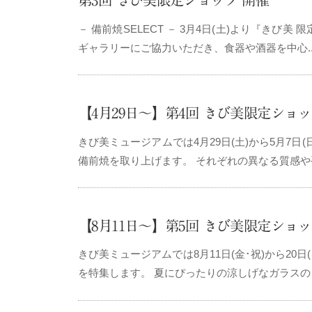
第3回 きび美限定ショップ 開催
k
i
－ 備前焼SELECT － 3月4日(土)より『きび
b
ギャラリーにご協力いただき、食器や酒器を中心..
i
b
【4月29日～】第4回 きび美限定ショ
i
m
きび美ミュージアムでは4月29日(土)から5月7
備前焼を取り上げます。 それぞれの異なる質感や手
u
s
e
【8月11日～】第5回 きび美限定ショ
u
m
きび美ミュージアムでは8月11日(金･祝)から2
を特集します。 夏にぴったりの涼しげなガラスのう
–