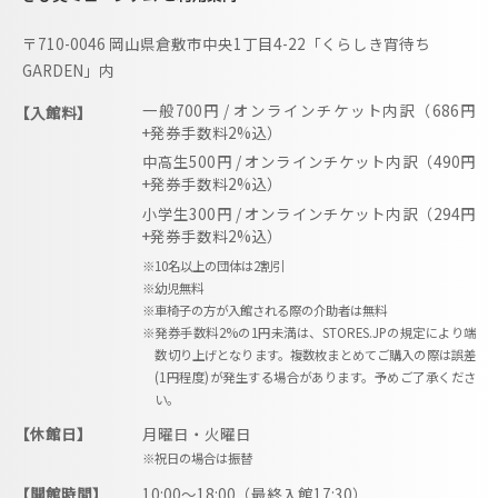
i
〒710-0046 岡山県倉敷市中央1丁目4-22「くらしき宵待ち
b
GARDEN」内
i
一般700円 / オンラインチケット内訳（686円
【入館料】
m
+発券手数料2%込）
u
中高生500円 / オンラインチケット内訳（490円
s
+発券手数料2%込）
e
小学生300円 / オンラインチケット内訳（294円
+発券手数料2%込）
u
※10名以上の団体は2割引
m
※幼児無料
–
※車椅子の方が入館される際の介助者は無料
※発券手数料2%の1円未満は、STORES.JPの規定により端
数切り上げとなります。複数枚まとめてご購入の際は誤差
(1円程度)が発生する場合があります。予めご了承くださ
い。
【休館日】
月曜日・火曜日
※祝日の場合は振替
【開館時間】
10:00〜18:00（最終入館17:30）