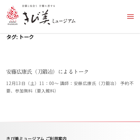
コ
ン
メ
テ
ニ
ュ
ン
き
ー
タグ:
トーク
ツ
び
へ
美
ス
ミ
キ
ュ
ッ
安藤広康氏（刀鍛冶）によるトーク
ー
プ
12月13日（土）11：00～ 講師：安藤広康氏（刀鍛冶） 予約不
ジ
要、参加無料（要入館料）
ア
ム
–
k
i
b
きび美ミュージアム ご利用案内