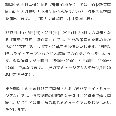
期間中の土日開催となる『春宵 竹あかり』では、竹林散策庭
園内に竹の灯篭や大小様々な竹あかりが並び、幻想的な空間
を演出します。（ご協力：早島町「坪井造園」様）
3月7日(土)・8日(日)・28日(土)・29日(日)の4日間の開催とな
る『宵待ち茶席「聴竹亭」』では、竹林散策庭園を眺めなが
らの”特等席”で、お抹茶と和菓子を提供いたします。18時以
降はライトアップされた竹林庭園での竹あかりも楽しめま
す。※開催時間が土曜日［15:00～20:00］と日曜日［11:00～
17:00］で異なります。（きび美ミュージアム入館券付/1日20
名限定を予定）。
また期間中の土曜日限定で開催される『きび美ナイトミュー
ジアム』では、通常18時の閉館時間を特別に20時まで延長開
館し、いつもとは雰囲気の異なるミュージアムをお楽しみい
ただけます。