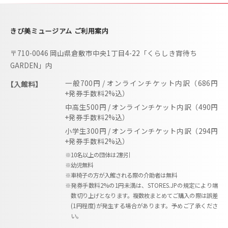
きび美ミュージアム ご利用案内
〒710-0046 岡山県倉敷市中央1丁目4-22「くらしき宵待ち
GARDEN」内
一般700円 / オンラインチケット内訳（686円
【入館料】
+発券手数料2%込）
中高生500円 / オンラインチケット内訳（490円
+発券手数料2%込）
小学生300円 / オンラインチケット内訳（294円
+発券手数料2%込）
※10名以上の団体は2割引
※幼児無料
※車椅子の方が入館される際の介助者は無料
※発券手数料2%の1円未満は、STORES.JPの規定により端
数切り上げとなります。複数枚まとめてご購入の際は誤差
(1円程度)が発生する場合があります。予めご了承くださ
い。