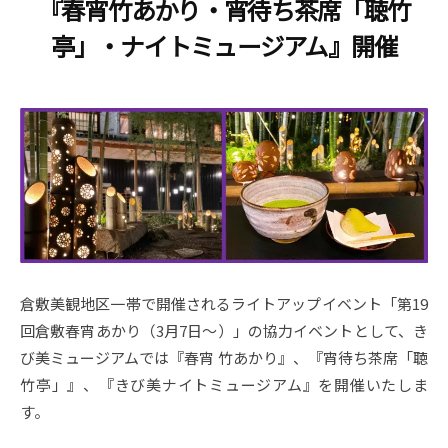
『春宵竹あかり・宵待ち茶席「聴竹
i
亭」・ナイトミュージアム』開催
b
i
m
u
s
e
u
m
–
倉敷美観地区一帯で開催されるライトアップイベント「第19
回倉敷春宵あかり（3月7日～）」の協力イベントとして、き
び美ミュージアムでは『春宵 竹あかり』、『宵待ち茶席「聴
竹亭」』、『きび美ナイトミュージアム』を開催いたしま
す。