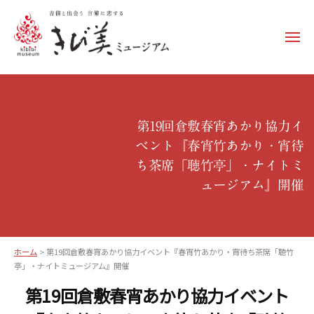
コ
ン
メ
テ
ニ
ュ
ン
き
ー
ツ
び
へ
美
ス
第19回倉敷春宵あかり協力イ
ミ
キ
ベント『春宵竹あかり・宵待
ュ
ッ
ち茶席「聴竹亭」・ナイトミ
ー
プ
ュージアム』開催
ジ
ア
ム
–
ホーム
>
第19回倉敷春宵あかり協力イベント『春宵竹あかり・宵待ち茶席「聴竹
k
亭」・ナイトミュージアム』開催
i
第19回倉敷春宵あかり協力イベント
b