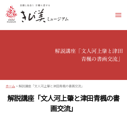
コ
ン
メ
テ
ニ
ュ
ン
き
ー
ツ
び
へ
美
ス
解説講座「文人河上肇と津田
ミ
キ
青楓の書画交流」
ュ
ッ
ー
プ
ジ
ア
ホーム
>
解説講座「文人河上肇と津田青楓の書画交流」
ム
解説講座「文人河上肇と津田青楓の書
–
画交流」
k
i
b