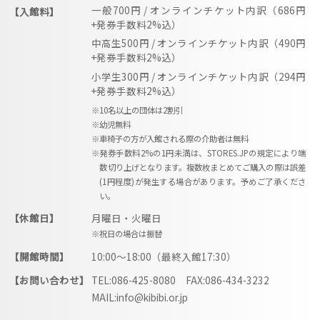
一般700円 / オンラインチケット内訳（686円
【入館料】
+発券手数料2%込）
中高生500円 / オンラインチケット内訳（490円
+発券手数料2%込）
小学生300円 / オンラインチケット内訳（294円
+発券手数料2%込）
※10名以上の団体は2割引
※幼児無料
※車椅子の方が入館される際の介助者は無料
※発券手数料2%の1円未満は、STORES.JPの規定により端
数切り上げとなります。複数枚まとめてご購入の際は誤差
(1円程度)が発生する場合があります。予めご了承くださ
い。
【休館日】
月曜日・火曜日
※祝日の場合は振替
【開館時間】
10:00〜18:00（最終入館17:30）
【お問い合わせ】
TEL:086-425-8080 FAX:086-434-3232
MAIL:info@kibibi.or.jp