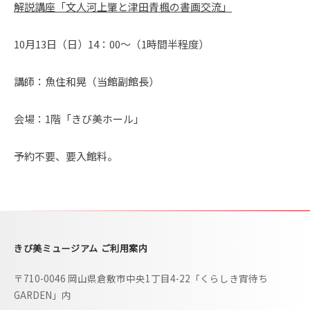
解説講座「文人河上肇と津田青楓の書画交流」
i
b
10月13日（日）14：00～（1時間半程度）
i
m
講師：魚住和晃（当館副館長）
u
s
会場：1階「きび美ホール」
e
u
予約不要、要入館料。
m
–
きび美ミュージアム ご利用案内
〒710-0046 岡山県倉敷市中央1丁目4-22「くらしき宵待ち
GARDEN」内