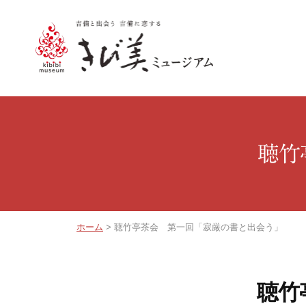
コ
ン
テ
ン
き
ツ
び
へ
美
ス
ミ
聴竹
キ
ュ
ッ
プ
ー
ジ
ホーム
>
聴竹亭茶会 第一回「寂厳の書と出会う」
ア
ム
–
聴竹