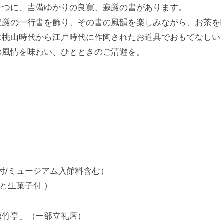
一つに、吉備ゆかりの良寛、寂厳の書があります。
寂厳の一行書を飾り、その書の風韻を楽しみながら、お茶を
に桃山時代から江戸時代に作陶されたお道具でおもてなしい
の風情を味わい、ひとときのご清遊を。
子付/ミュージアム入館料含む）
茶と生菓子付 ）
聴竹亭」（一部立礼席）