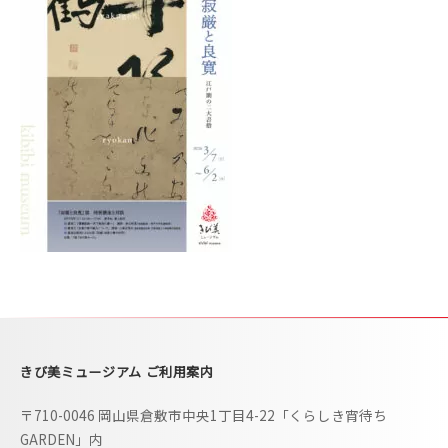
i
b
i
m
u
s
e
u
m
–
きび美ミュージアム ご利用案内
〒710-0046 岡山県倉敷市中央1丁目4-22「くらしき宵待ち
GARDEN」内