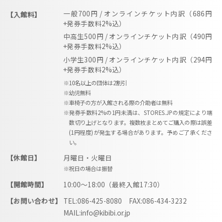
一般700円 / オンラインチケット内訳（686円
【入館料】
+発券手数料2%込）
中高生500円 / オンラインチケット内訳（490円
+発券手数料2%込）
小学生300円 / オンラインチケット内訳（294円
+発券手数料2%込）
※10名以上の団体は2割引
※幼児無料
※車椅子の方が入館される際の介助者は無料
※発券手数料2%の1円未満は、STORES.JPの規定により端
数切り上げとなります。複数枚まとめてご購入の際は誤差
(1円程度)が発生する場合があります。予めご了承くださ
い。
【休館日】
月曜日・火曜日
※祝日の場合は振替
【開館時間】
10:00〜18:00（最終入館17:30）
【お問い合わせ】
TEL:086-425-8080 FAX:086-434-3232
MAIL:info@kibibi.or.jp