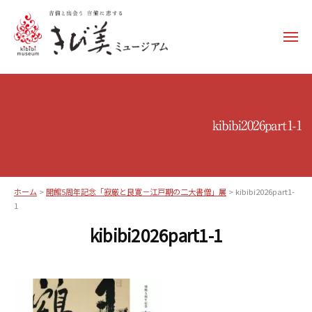
コ
ン
メ
テ
ニ
ュ
ン
き
ー
ツ
び
へ
美
ス
kibibi2026part1-1
ミ
キ
ュ
ッ
ー
プ
ジ
ホーム
>
開館5周年記念「寂厳と良寛－江戸期の二大書僧」展
>
kibibi2026part1-
ア
1
ム
kibibi2026part1-1
–
k
i
b