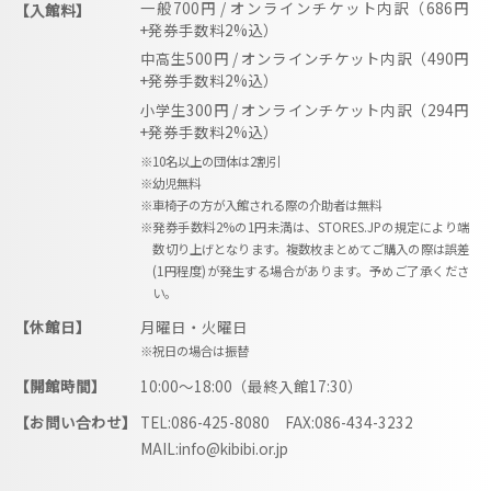
一般700円 / オンラインチケット内訳（686円
【入館料】
+発券手数料2%込）
中高生500円 / オンラインチケット内訳（490円
+発券手数料2%込）
小学生300円 / オンラインチケット内訳（294円
+発券手数料2%込）
※10名以上の団体は2割引
※幼児無料
※車椅子の方が入館される際の介助者は無料
※発券手数料2%の1円未満は、STORES.JPの規定により端
数切り上げとなります。複数枚まとめてご購入の際は誤差
(1円程度)が発生する場合があります。予めご了承くださ
い。
【休館日】
月曜日・火曜日
※祝日の場合は振替
【開館時間】
10:00〜18:00（最終入館17:30）
【お問い合わせ】
TEL:086-425-8080 FAX:086-434-3232
MAIL:info@kibibi.or.jp