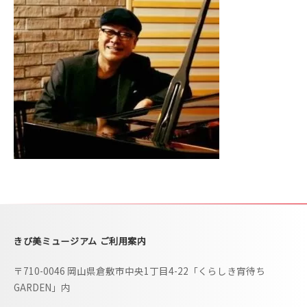
i
b
i
m
u
s
e
u
m
–
きび美ミュージアム ご利用案内
〒710-0046 岡山県倉敷市中央1丁目4-22「くらしき宵待ち
GARDEN」内