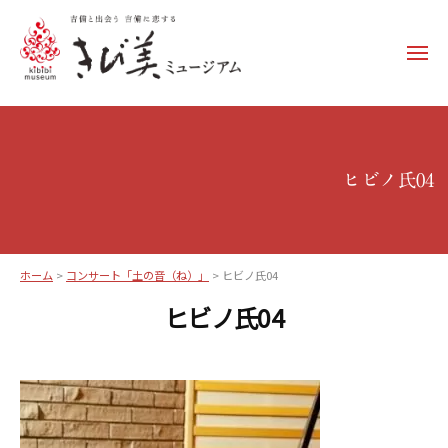
コ
ン
メ
テ
ニ
ュ
ン
き
ー
ツ
び
へ
美
ス
ヒビノ氏04
ミ
キ
ュ
ッ
ー
プ
ジ
ホーム
>
コンサート「土の音（ね）」
>
ヒビノ氏04
ア
ヒビノ氏04
ム
–
k
i
b