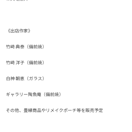
《出店作家》
竹﨑 典泰（備前焼）
竹﨑 洋子（備前焼）
白神 朝恵（ガラス）
ギャラリー陶魚庵（備前焼）
その他、畳縁商品やリメイクポーチ等を販売予定