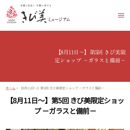
コ
ン
メ
テ
ニ
ュ
ン
き
ー
ツ
び
へ
美
ス
【8月11日～】第5回 きび美限
ミ
キ
定ショップ －ガラスと備前－
ュ
ッ
ー
プ
ジ
ア
ホーム
>
【8月11日～】第5回 きび美限定ショップ －ガラスと備前－
ム
【8月11日～】第5回 きび美限定ショッ
–
プ －ガラスと備前－
k
i
b