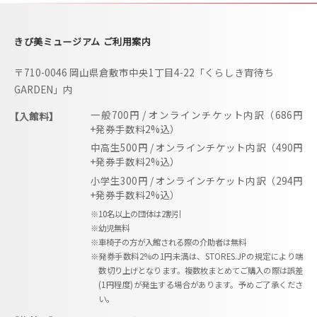
きび美ミュージアム ご利用案内
〒710-0046 岡山県倉敷市中央1丁目4-22「くらしき宵待ち
GARDEN」内
一般700円 / オンラインチケット内訳（686円
【入館料】
+発券手数料2%込）
中高生500円 / オンラインチケット内訳（490円
+発券手数料2%込）
小学生300円 / オンラインチケット内訳（294円
+発券手数料2%込）
※10名以上の団体は2割引
※幼児無料
※車椅子の方が入館される際の介助者は無料
※発券手数料2%の1円未満は、STORES.JPの規定により端
数切り上げとなります。複数枚まとめてご購入の際は誤差
(1円程度)が発生する場合があります。予めご了承くださ
い。