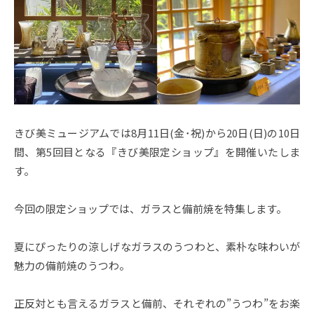
i
b
i
m
u
s
e
きび美ミュージアムでは8月11日(金･祝)から20日(日)の10日
u
間、第5回目となる『きび美限定ショップ』を開催いたしま
m
す。
–
今回の限定ショップでは、ガラスと備前焼を特集します。
夏にぴったりの涼しげなガラスのうつわと、素朴な味わいが
魅力の備前焼のうつわ。
正反対とも言えるガラスと備前、それぞれの”うつわ”をお楽