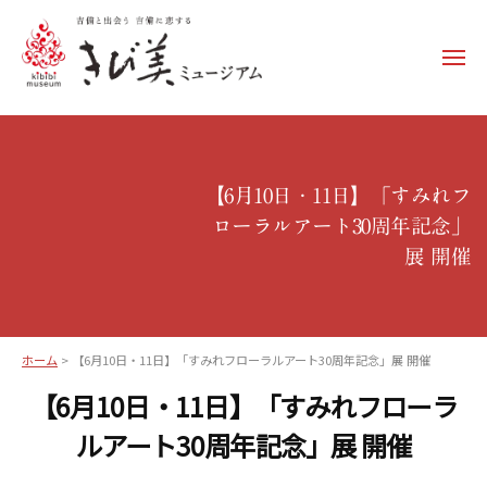
コ
ン
メ
テ
ニ
ュ
ン
き
ー
ツ
び
へ
美
ス
【6月10日・11日】「すみれフ
ミ
キ
ローラルアート30周年記念」
ュ
ッ
展 開催
ー
プ
ジ
ア
ム
ホーム
>
【6月10日・11日】「すみれフローラルアート30周年記念」展 開催
–
【6月10日・11日】「すみれフローラ
k
ルアート30周年記念」展 開催
i
b