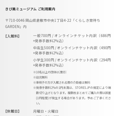
きび美ミュージアム ご利用案内
〒710-0046 岡山県倉敷市中央1丁目4-22「くらしき宵待ち
GARDEN」内
一般700円 / オンラインチケット内訳（686円
【入館料】
+発券手数料2%込）
中高生500円 / オンラインチケット内訳（490円
+発券手数料2%込）
小学生300円 / オンラインチケット内訳（294円
+発券手数料2%込）
※10名以上の団体は2割引
※幼児無料
※車椅子の方が入館される際の介助者は無料
※発券手数料2%の1円未満は、STORES.JPの規定により端
数切り上げとなります。複数枚まとめてご購入の際は誤差
(1円程度)が発生する場合があります。予めご了承くださ
い。
【休館日】
月曜日・火曜日