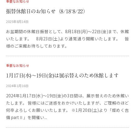
重要なお知らせ
i
振替休館日のお知らせ（8/18~8/22）
b
i
2025年8月14日
b
y
m
お盆期間の休館日振替として、8月18日(月)～22日(金)まで、休館
更
いたします。 8月23日(土)より通常通り開館いたします。 皆
u
新
用
様のご来館お待ちしております。
s
e
u
重要なお知らせ
m
1月17日(水)～19日(金)は展示替えのため休館します
–
2024年1月16日
b
y
2024年1月17日(水)～19日(金)の3日間は、展示替えのため休館い
更
たします。 皆様にはご迷惑をおかけいたしますが、ご理解のほど
新
用
何卒よろしくお願いいたします。 ※1月20日(土)より「燦めく吉
備 partⅡ」を開催い...