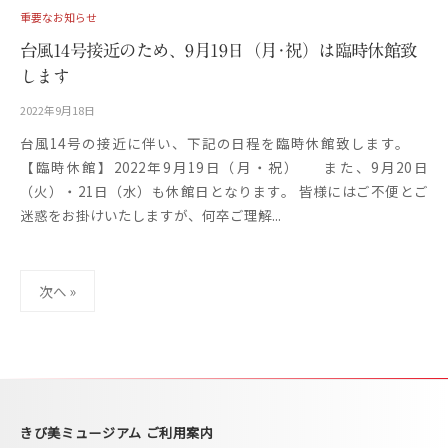
重要なお知らせ
台風14号接近のため、9月19日（月･祝）は臨時休館致
します
2022年9月18日
b
y
台風14号の接近に伴い、下記の日程を臨時休館致します。
更
【臨時休館】2022年9月19日（月・祝） また、9月20日
新
用
（火）・21日（水）も休館日となります。 皆様にはご不便とご
迷惑をお掛けいたしますが、何卒ご理解...
投
次へ »
稿
の
ペ
ー
ジ
きび美ミュージアム ご利用案内