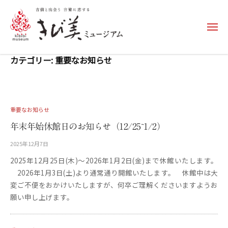
コ
ン
メ
テ
ニ
ュ
ン
き
ー
カテゴリー:
重要なお知らせ
ツ
び
へ
美
ス
ミ
キ
ュ
重要なお知らせ
ッ
ー
年末年始休館日のお知らせ（12/25~1/2）
プ
ジ
2025年12月7日
b
ア
y
2025年12月25日(木)～2026年1月2日(金)まで休館いたします。
更
ム
2026年1月3日(土)より通常通り開館いたします。 休館中は大
新
–
用
変ご不便をおかけいたしますが、何卒ご理解くださいますようお
k
願い申し上げます。
i
b