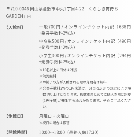
送
り
〒710-0046 岡山県倉敷市中央1丁目4-22「くらしき宵待ち
GARDEN」内
一般700円 / オンラインチケット内訳（686円
【入館料】
+発券手数料2%込）
中高生500円 / オンラインチケット内訳（490円
+発券手数料2%込）
小学生300円 / オンラインチケット内訳（294円
+発券手数料2%込）
※10名以上の団体は2割引
※幼児無料
※車椅子の方が入館される際の介助者は無料
※発券手数料2%の1円未満は、STORES.JPの規定により端
数切り上げとなります。複数枚まとめてご購入の際は誤差
(1円程度)が発生する場合があります。予めご了承くださ
い。
【休館日】
月曜日・火曜日
※祝日の場合は振替
【開館時間】
10:00〜18:00（最終入館17:30）