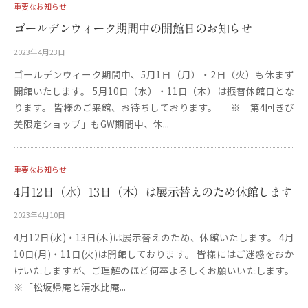
重要なお知らせ
ゴールデンウィーク期間中の開館日のお知らせ
2023年4月23日
b
y
ゴールデンウィーク期間中、5月1日（月）・2日（火）も休まず
更
開館いたします。 5月10日（水）・11日（木）は振替休館日とな
新
用
ります。 皆様のご来館、お待ちしております。 ※「第4回きび
美限定ショップ」もGW期間中、休...
重要なお知らせ
4月12日（水）13日（木）は展示替えのため休館します
2023年4月10日
b
y
4月12日(水)・13日(木)は展示替えのため、休館いたします。 4月
更
10日(月)・11日(火)は開館しております。 皆様にはご迷惑をおか
新
用
けいたしますが、ご理解のほど何卒よろしくお願いいたします。
※「松坂帰庵と清水比庵...