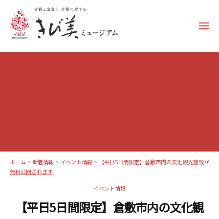
コ
ン
メ
テ
ニ
ュ
ン
き
ー
ツ
び
へ
美
ス
【平日5日間限定】倉敷市内の
ミ
キ
文化観光施設が無料公開され
ュ
ッ
ます
ー
プ
ジ
ア
ム
ホーム
>
新着情報
>
イベント情報
>
【平日5日間限定】倉敷市内の文化観光施設が
–
無料公開されます
k
イベント情報
i
【平日5日間限定】倉敷市内の文化観
b