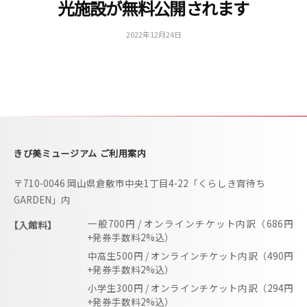
光施設が無料公開されます
i
b
2022年12月24日
b
y
i
更
m
新
用
u
s
e
u
きび美ミュージアム ご利用案内
m
〒710-0046 岡山県倉敷市中央1丁目4-22「くらしき宵待ち
–
GARDEN」内
一般700円 / オンラインチケット内訳（686円
【入館料】
+発券手数料2%込）
中高生500円 / オンラインチケット内訳（490円
+発券手数料2%込）
小学生300円 / オンラインチケット内訳（294円
+発券手数料2%込）