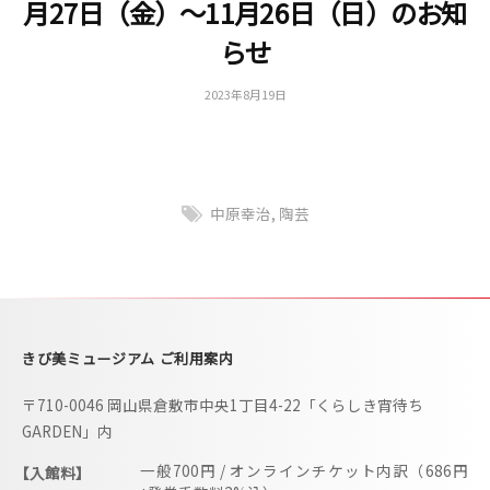
月27日（金）～11月26日（日）のお知
i
らせ
b
i
2023年8月19日
b
m
y
更
u
新
s
用
e
中原幸治
,
陶芸
u
m
–
きび美ミュージアム ご利用案内
〒710-0046 岡山県倉敷市中央1丁目4-22「くらしき宵待ち
GARDEN」内
一般700円 / オンラインチケット内訳（686円
【入館料】