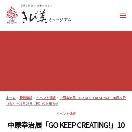
コ
ン
メ
テ
ニ
ュ
ン
き
ー
ツ
び
へ
美
ス
中原幸治展「GO KEEP
ミ
キ
CREATING!」10月27日（金）
ュ
ッ
～11月26日（日）のお知らせ
ー
プ
ジ
ア
ム
ホーム
>
新着情報
>
イベント情報
>
中原幸治展「GO KEEP CREATING!」10月27日
–
（金）～11月26日（日）のお知らせ
k
イベント情報
i
中原幸治展「GO KEEP CREATING!」10
b