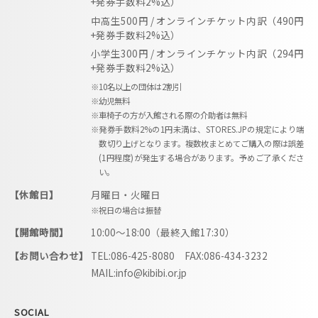
+発券手数料2%込）
中高生500円 / オンラインチケット内訳（490円
+発券手数料2%込）
小学生300円 / オンラインチケット内訳（294円
+発券手数料2%込）
※10名以上の団体は2割引
※幼児無料
※車椅子の方が入館される際の介助者は無料
※発券手数料2%の1円未満は、STORES.JPの規定により端
数切り上げとなります。複数枚まとめてご購入の際は誤差
(1円程度)が発生する場合があります。予めご了承くださ
い。
【休館日】
月曜日・火曜日
※祝日の場合は振替
【開館時間】
10:00〜18:00（最終入館17:30）
【お問い合わせ】
TEL:086-425-8080 FAX:086-434-3232
MAIL:info@kibibi.or.jp
SOCIAL