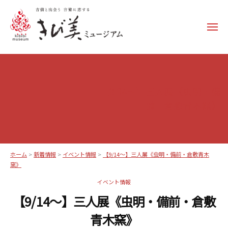
コ
ン
メ
テ
ニ
ュ
ン
き
ー
ツ
び
へ
美
ス
【9/14～】三人展《虫明・備
ミ
キ
前・倉敷青木窯》
ュ
ッ
ー
プ
ジ
ア
ホーム
>
新着情報
>
イベント情報
>
【9/14～】三人展《虫明・備前・倉敷青木
ム
窯》
–
イベント情報
k
【9/14～】三人展《虫明・備前・倉敷
i
青木窯》
b