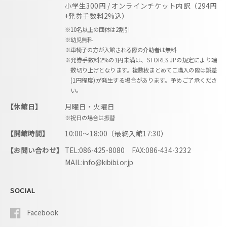
小学生300円 / オンラインチケット内訳（294円
+発券手数料2%込）
※10名以上の団体は2割引
※幼児無料
※車椅子の方が入館される際の介助者は無料
※発券手数料2%の1円未満は、STORES.JPの規定により端
数切り上げとなります。複数枚まとめてご購入の際は誤差
(1円程度)が発生する場合があります。予めご了承くださ
い。
【休館日】
月曜日・火曜日
※祝日の場合は振替
【開館時間】
10:00〜18:00（最終入館17:30）
【お問い合わせ】
TEL:086-425-8080 FAX:086-434-3232
MAIL:info@kibibi.or.jp
SOCIAL
Facebook