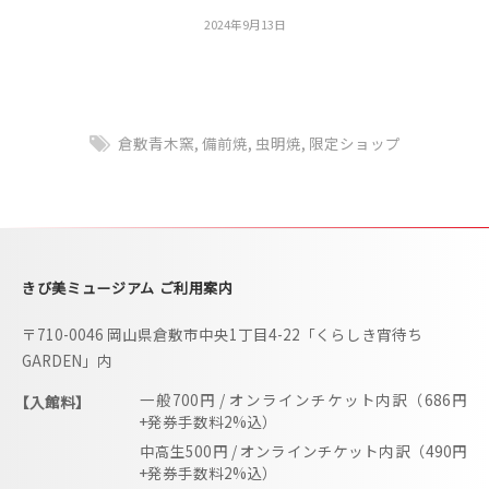
i
2024年9月13日
b
y
b
更
i
新
用
m
u
倉敷青木窯
,
備前焼
,
虫明焼
,
限定ショップ
s
e
u
m
きび美ミュージアム ご利用案内
–
〒710-0046 岡山県倉敷市中央1丁目4-22「くらしき宵待ち
GARDEN」内
一般700円 / オンラインチケット内訳（686円
【入館料】
+発券手数料2%込）
中高生500円 / オンラインチケット内訳（490円
+発券手数料2%込）