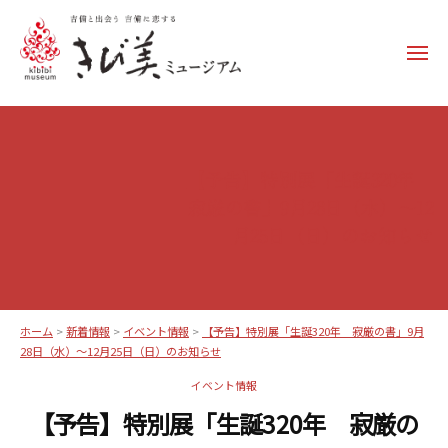
コ
ン
メ
テ
ニ
ュ
ン
き
ー
ツ
び
へ
美
ス
【予告】特別展「生誕320年
ミ
キ
寂厳の書」9月28日（水）～12
ュ
ッ
月25日（日）のお知らせ
ー
プ
ジ
ア
ム
ホーム
>
新着情報
>
イベント情報
>
【予告】特別展「生誕320年 寂厳の書」9月
–
28日（水）～12月25日（日）のお知らせ
k
イベント情報
i
【予告】特別展「生誕320年 寂厳の
b