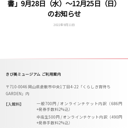
書」9月28日（水）～12月25日（日）
i
のお知らせ
b
i
2022年9月11日
b
m
y
更
u
新
s
用
e
u
m
きび美ミュージアム ご利用案内
–
〒710-0046 岡山県倉敷市中央1丁目4-22「くらしき宵待ち
GARDEN」内
一般700円 / オンラインチケット内訳（686円
【入館料】
+発券手数料2%込）
中高生500円 / オンラインチケット内訳（490円
+発券手数料2%込）