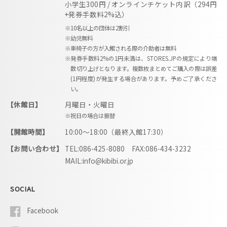
小学生300円 / オンラインチケット内訳（294円
+発券手数料2%込）
※10名以上の団体は2割引
※幼児無料
※車椅子の方が入館される際の介助者は無料
※発券手数料2%の1円未満は、STORES.JPの規定により端
数切り上げとなります。複数枚まとめてご購入の際は誤差
(1円程度)が発生する場合があります。予めご了承くださ
い。
【休館日】
月曜日・火曜日
※祝日の場合は振替
【開館時間】
10:00〜18:00（最終入館17:30）
【お問い合わせ】
TEL:086-425-8080 FAX:086-434-3232
MAIL:info@kibibi.or.jp
SOCIAL
Facebook